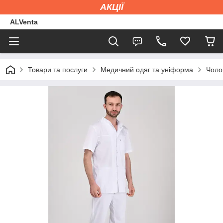
АКЦІЇ
ALVenta
Товари та послуги
Медичний одяг та уніформа
Чоло