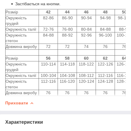
Застібається на кнопки.
Розмір
42
44
46
48
50
Окружність
82-86
86-90
90-94
94-98
98-102
грудей
Окружність талії
72-76
76-80
80-84
84-88
88-92
Окружність
84-88
88-92
92-96
96-100
100-10
стегон
Довжина виробу
72
72
74
76
76
Розмір
56
58
60
62
64
Окружність
110-114
114-118
118-122
122-126
126-13
грудей
Окружність талії
100-104
104-108
108-112
112-116
116-12
Окружність
112-116
116-120
120-124
124-128
128-13
стегон
Довжина виробу
76
76
76
76
76
Приховати
Характеристики