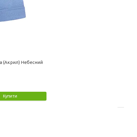
а (Акрил) Небесний
Купити