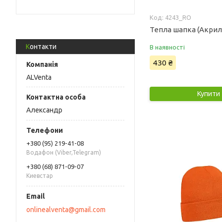
4243_RO
Тепла шапка (Акрил
Контакти
В наявності
430 ₴
ALVenta
Купити
Александр
+380 (95) 219-41-08
Водафон (Viber,Telegram)
+380 (68) 871-09-07
Киевстар
onlinealventa@gmail.com