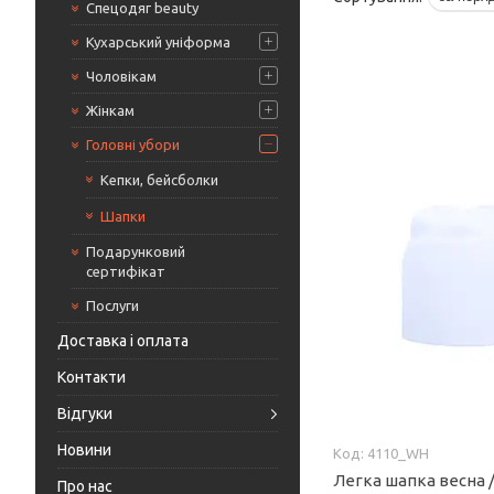
Спецодяг beauty
Кухарський уніформа
Чоловікам
Жінкам
Головні убори
Кепки, бейсболки
Шапки
Подарунковий
сертифікат
Послуги
Доставка і оплата
Контакти
Відгуки
Новини
4110_WH
Легка шапка весна /
Про нас