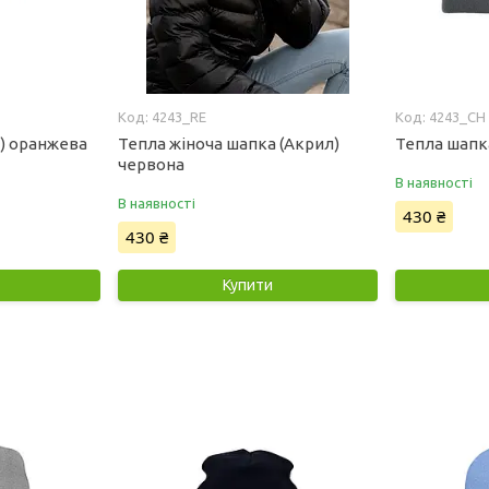
4243_RE
4243_CH
) оранжева
Тепла жіноча шапка (Акрил)
Тепла шапка
червона
В наявності
В наявності
430 ₴
430 ₴
Купити