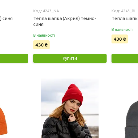
4243_NA
4243_BL
) синя
Тепла шапка (Акрил) темно-
Тепла шапк
синя
В наявності
В наявності
430 ₴
430 ₴
Купити