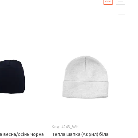
4243_WH
а весна/осінь чорна
Тепла шапка (Акрил) біла