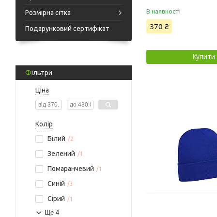
В наявності
Розмірна сітка
370 ₴
Подарунковий сертифікат
Купити
Фільтри
Ціна
Колір
Білий
2
Зелений
1
Помаранчевий
1
Синій
3
Сірий
1
Ще 4