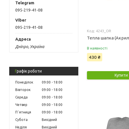
095-219-41-08
095-219-41-08
4243_OR
Тепла шапка (Акрил
Дніпро, Україна
В наявності
430 ₴
Графік роботи
Купити
Понеділок
09:00
18:00
Вівторок
09:00
18:00
Середа
09:00
18:00
Четвер
09:00
18:00
Пʼятниця
09:00
18:00
Субота
Вихідний
Неділя
Вихідний