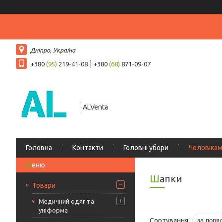
Дніпро, Україна
+380
(95)
219-41-08
+380
(68)
871-09-07
ALVenta
Головна
Контакти
Головні убори
Чоловіка
Шапки
Товари
Медичний одяг та
уніформа