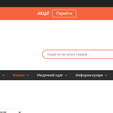
АКЦІЇ
Перейти
м
Жінкам
Медичний одяг
Уніформа кухаря