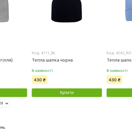
4111_BL
4243_RO
гілля)
Тепла шапка чорна
Тепла шапк
В наявності
В наявності
430 ₴
430 ₴
Купити
інь.