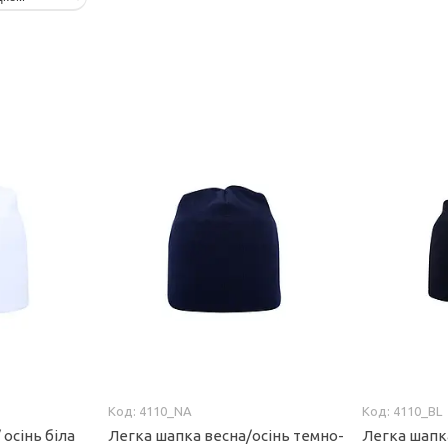
4110_NA
4110_BL
 осінь біла
Легка шапка весна/осінь темно-
Легка шапк