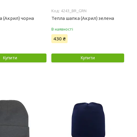
4243_BR_GRN
а (Акрил) чорна
Тепла шапка (Акрил) зелена
В наявності
430 ₴
Купити
Купити