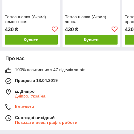
Тепла шапка (Акрил)
Тепла шапка (Акрил)
Тепл
темно-синя
чорна
ора
430
430
430
₴
₴
Купити
Купити
Про нас
100% позитивних з 47 відгуків за рік
Працює з 18.04.2019
м. Дніпро
Дніпро, Україна
Контакти
Сьогодні вихідний
Показати весь графік роботи