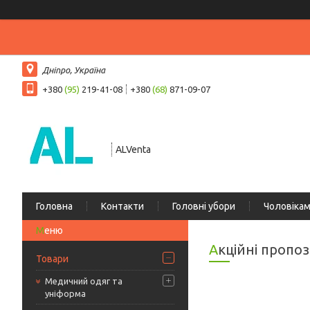
Дніпро, Україна
+380
(95)
219-41-08
+380
(68)
871-09-07
ALVenta
Головна
Контакти
Головні убори
Чоловіка
Акційні пропоз
Товари
Медичний одяг та
уніформа