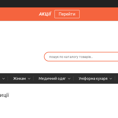
АКЦІЇ
Перейти
м
Жінкам
Медичний одяг
Уніформа кухаря
иції