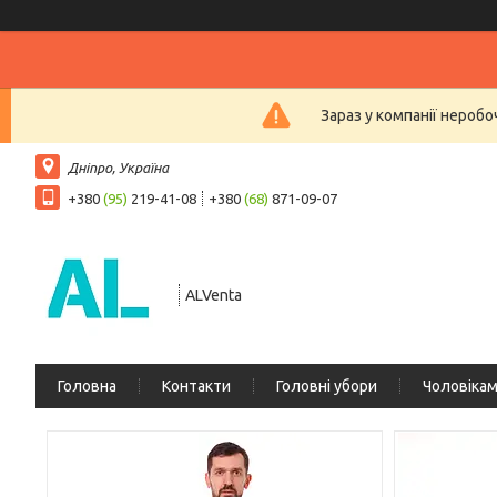
Зараз у компанії нероб
Дніпро, Україна
+380
(95)
219-41-08
+380
(68)
871-09-07
ALVenta
Головна
Контакти
Головні убори
Чоловіка