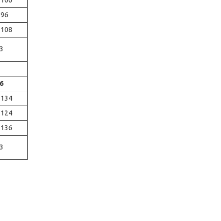
-106
-96
-108
3
6
-134
-124
-136
3