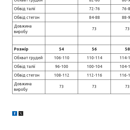
Обхват грудей
82-86
86-
Обвід талії
72-76
76-
Обвід стегон
84-88
88-
Довжина
73
73
виробу
Розмір
54
56
58
Обхват грудей
106-110
110-114
114-
Обвід талії
96-100
100-104
104-
Обвід стегон
108-112
112-116
116-
Довжина
73
73
73
виробу