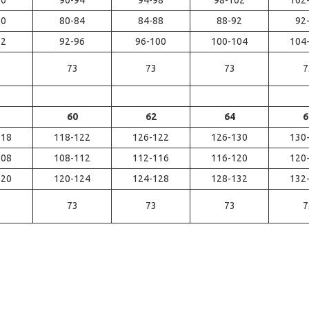
90
90-94
94-98
98-102
102
80
80-84
84-88
88-92
92
92
92-96
96-100
100-104
104
73
73
73
7
60
62
64
6
118
118-122
126-122
126-130
130
108
108-112
112-116
116-120
120
120
120-124
124-128
128-132
132
73
73
73
7