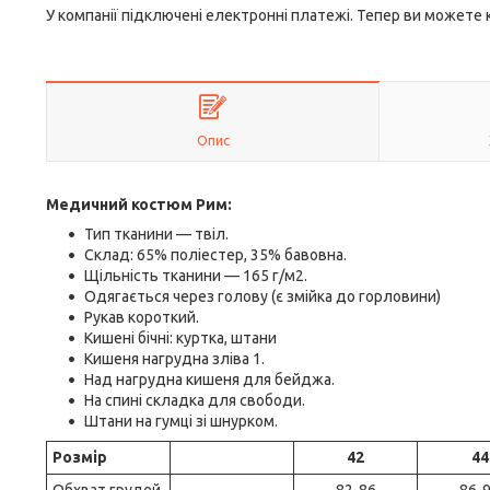
У компанії підключені електронні платежі. Тепер ви можете
Опис
Медичний костюм Рим:
Тип тканини — твіл.
Склад: 65% поліестер, 35% бавовна.
Щільність тканини — 165 г/м2.
Одягається через голову (є змійка до горловини)
Рукав короткий.
Кишені бічні: куртка, штани
Кишеня нагрудна зліва 1.
Над нагрудна кишеня для бейджа.
На спині складка для свободи.
Штани на гумці зі шнурком.
Розмір
42
44