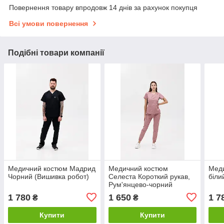
Повернення товару впродовж 14 днів за рахунок покупця
Всі умови повернення
Подібні товари компанії
Медичний костюм Мадрид
Медичний костюм
Мед
Чорний (Вишивка робот)
Селеста Короткий рукав,
біли
Рум'янцево-чорний
(Вставки збоку трикотаж)
1 780
1 650
1 7
₴
₴
Купити
Купити