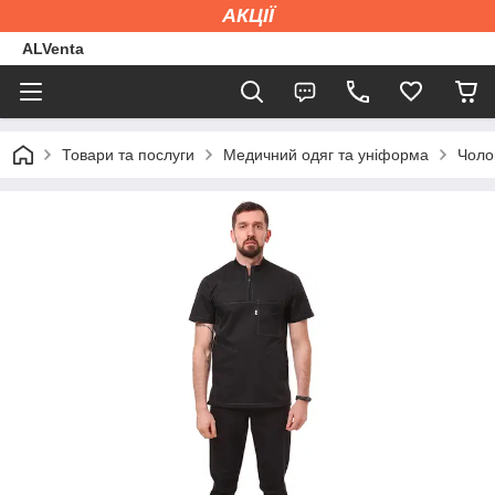
АКЦІЇ
ALVenta
Товари та послуги
Медичний одяг та уніформа
Чоло