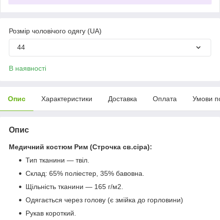
Розмір чоловічого одягу (UA)
44
В наявності
Опис
Характеристики
Доставка
Оплата
Умови п
Опис
Медичний костюм Рим (Строчка св.сіра):
Тип тканини — твіл.
Склад: 65% поліестер, 35% бавовна.
Щільність тканини — 165 г/м2.
Одягається через голову (є змійка до горловини)
Рукав короткий.