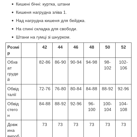
Кишені бічні: куртка, штани
Кишеня нагрудна зліва 1.
Над нагрудна кишеня для бейджа.
На спині складка для свободи.
Штани на гумці зі шнурком.
Розмі
42
44
46
48
50
52
р
Обхв
82-86
86-90
90-94
94-98
98-
102-
ат
102
106
груде
й
Обвід
72-76
76-80
80-84
84-88
88-92
92-96
талії
Обвід
84-88
88-92
92-96
96-
100-
104-
стего
100
104
108
н
Довж
73
73
73
73
73
73
ина
вироб