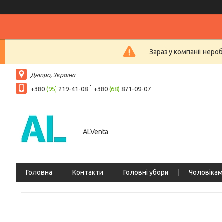
Зараз у компанії неро
Дніпро, Україна
+380
(95)
219-41-08
+380
(68)
871-09-07
ALVenta
Головна
Контакти
Головні убори
Чоловіка