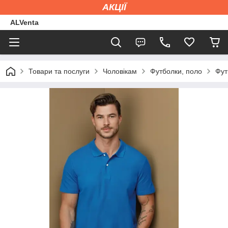
АКЦІЇ
ALVenta
Товари та послуги
Чоловікам
Футболки, поло
Фут