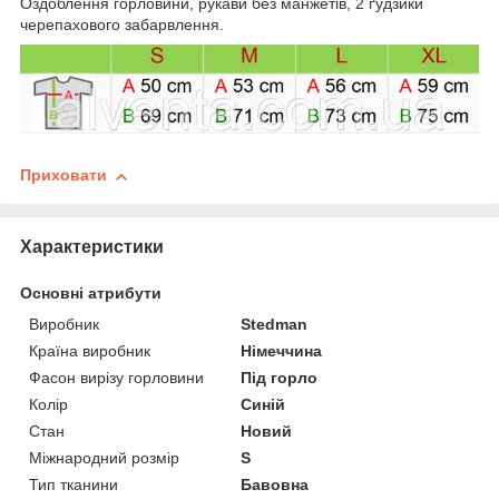
Оздоблення горловини, рукави без манжетів, 2 ґудзики
черепахового забарвлення.
Приховати
Характеристики
Основні атрибути
Виробник
Stedman
Країна виробник
Німеччина
Фасон вирізу горловини
Під горло
Колір
Синій
Стан
Новий
Міжнародний розмір
S
Тип тканини
Бавовна