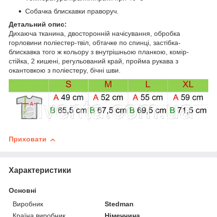
Собачка блискавки праворуч.
Детальний опис:
Дихаюча тканина, двосторонній начісування, обробка
горловини поліестер-твіл, обтачке по спинці, застібка-
блискавка того ж кольору з внутрішньою планкою, комір-
стійка, 2 кишені, регульований край, пройма рукава з
окантовкою з поліестеру, бічні шви.
Приховати
Характеристики
Основні
Виробник
Stedman
Країна виробник
Німеччина