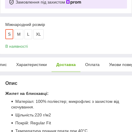
Замовлення під захистом
Міжнародний розмір
S
M
L
XL
В наявності
пис
Характеристики
Доставка
Оплата
Умови пове
Опис
Жилет на блискавці:
Матеріал: 100% поліестер; микрофлис з захистом від
скочування.
Щільність:220 г/м2
Покрій: Regular Fit
Температура прання:прати при 40°C