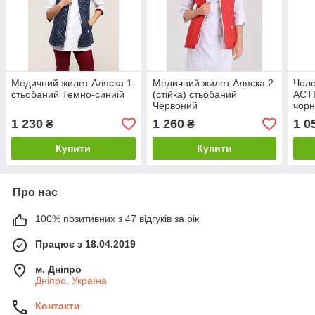
Медичний жилет Аляска 1
Медичний жилет Аляска 2
Чоло
стьобаний Темно-синиій
(стійка) стьобаний
ACT
Червоний
чор
1 230
1 260
1 0
₴
₴
Купити
Купити
Про нас
100% позитивних з 47 відгуків за рік
Працює з 18.04.2019
м. Дніпро
Дніпро, Україна
Контакти