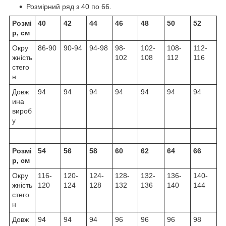
Розмірний ряд з 40 по 66.
Розмі
40
42
44
46
48
50
52
р, см
Окру
86-90
90-94
94-98
98-
102-
108-
112-
жність
102
108
112
116
стего
н
Довж
94
94
94
94
94
94
94
ина
вироб
у
Розмі
54
56
58
60
62
64
66
р, см
Окру
116-
120-
124-
128-
132-
136-
140-
жність
120
124
128
132
136
140
144
стего
н
Довж
94
94
94
96
96
96
98