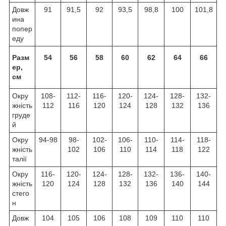
Довж
91
91,5
92
93,5
98,8
100
101,8
ина
попер
еду
Разм
54
56
58
60
62
64
66
ер,
см
Окру
108-
112-
116-
120-
124-
128-
132-
жність
112
116
120
124
128
132
136
груде
й
Окру
94-98
98-
102-
106-
110-
114-
118-
жність
102
106
110
114
118
122
талії
Окру
116-
120-
124-
128-
132-
136-
140-
жність
120
124
128
132
136
140
144
стего
н
Довж
104
105
106
108
109
110
110