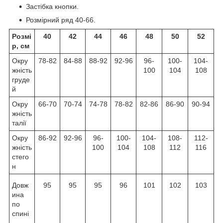
Застібка кнопки.
Розмірний ряд 40-66.
Розмі
40
42
44
46
48
50
52
р, см
Окру
78-82
84-88
88-92
92-96
96-
100-
104-
жність
100
104
108
груде
й
Окру
66-70
70-74
74-78
78-82
82-86
86-90
90-94
жність
талії
Окру
86-92
92-96
96-
100-
104-
108-
112-
жність
100
104
108
112
116
стего
н
Довж
95
95
95
96
101
102
103
ина
по
спині