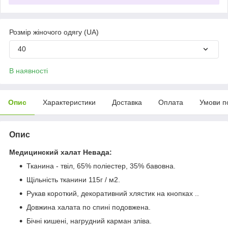
Розмір жіночого одягу (UA)
40
В наявності
Опис
Характеристики
Доставка
Оплата
Умови п
Опис
Медицинский халат Невада:
Тканина - твіл, 65% поліестер, 35% бавовна.
Щільність тканини 115г / м2.
Рукав короткий, декоративний хлястик на кнопках ..
Довжина халата по спині подовжена.
Бічні кишені, нагрудний карман зліва.