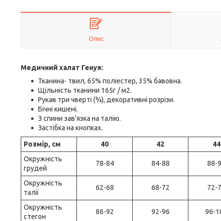
Опис
Медичний халат Генуя:
Тканина- твил, 65% поліестер, 35% бавовна.
Щільність тканини 165г / м2.
Рукав три чверті (¾), декоративні розрізи.
Бічні кишені.
З спини зав'язка на талію.
Застібка на кнопках.
Розмір, см
40
42
44
Окружність
78-84
84-88
88-
грудей
Окружність
62-68
68-72
72-
талії
Окружність
86-92
92-96
96-1
стегон