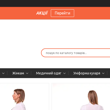
АКЦІЇ
Перейти
м
Жінкам
Медичний одяг
Уніформа кухаря