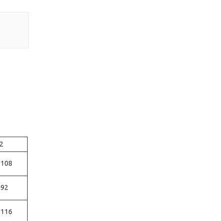
2
-108
-92
-116