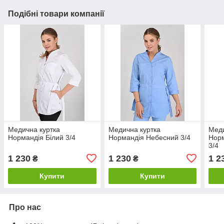
Подібні товари компанії
Медична куртка
Медична куртка
Меди
Нормандія Білий 3/4
Нормандія Небесний 3/4
Норм
3/4
1 230
1 230
1 2
₴
₴
Купити
Купити
Про нас