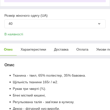
Розмір жіночого одягу (UA)
40
В наявності
Опис
Характеристики
Доставка
Оплата
Умови п
Опис
Тканина - твил, 65% поліестер, 35% бавовна.
Щільність тканини 165г / м2.
Рукав три чверті (¾).
Бічні місткий кишені,
Регульована талія - ​​зав'язки в кулиску.
Декор - фігурний низ вироби.