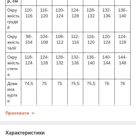
р, см
Окру
110-
116-
120-
124-
128-
132-
136-
жність
116
120
124
128
132
136
140
груде
й
Окру
98-
104-
108-
112-
116-
120-
124-
жність
104
108
112
116
120
124
128
талії
Окру
118-
124-
128-
132-
136-
140-
144-
жність
124
128
132
136
140
144
148
стегн
а
Довж
74,5
75
75
75,5
75,5
76
76
ина
куртк
и
Приховати
Характеристики