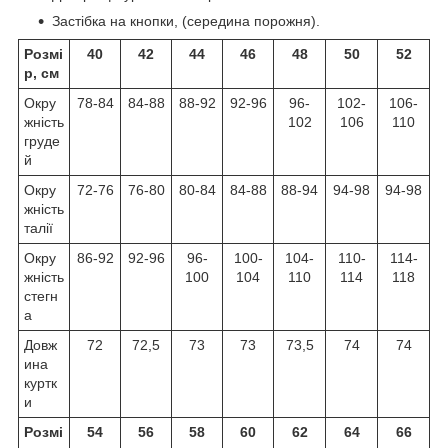
Застібка на кнопки, (середина порожня).
Розмі
40
42
44
46
48
50
52
р, см
Окру
78-84
84-88
88-92
92-96
96-
102-
106-
жність
102
106
110
груде
й
Окру
72-76
76-80
80-84
84-88
88-94
94-98
94-98
жність
талії
Окру
86-92
92-96
96-
100-
104-
110-
114-
жність
100
104
110
114
118
стегн
а
Довж
72
72,5
73
73
73,5
74
74
ина
куртк
и
Розмі
54
56
58
60
62
64
66