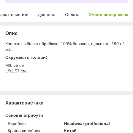
арактеристики
Доставка
Оплата
Умови повернення
Опис
Капелюх з білою обробкою. 100% бавовна, щільність: 190 г /
м2.
Окружність голови:
M/L 55 см.
L/XL 57 см.
Характеристики
Основні атрибути
Виробник
Headwear proffesional
Країна виробник
Китай