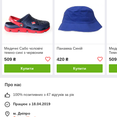
Медичні Сабо чоловічі
Панамка Синій
Меди
темно-сині з червоним
Темн
509
420
509
₴
₴
Купити
Купити
Про нас
100% позитивних з 47 відгуків за рік
Працює з 18.04.2019
м. Дніпро