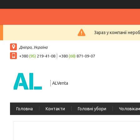
Зараз у компанії неро
Дніпро, Україна
+380
(95)
219-41-08
+380
(68)
871-09-07
ALVenta
Головна
Контакти
Головні убори
Чоловіка