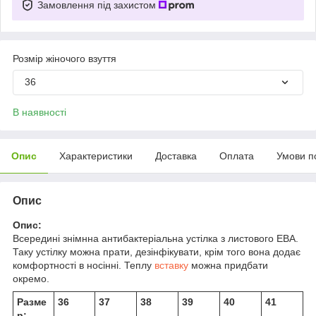
Замовлення під захистом
Розмір жіночого взуття
36
В наявності
Опис
Характеристики
Доставка
Оплата
Умови п
Опис
Опис:
Всередині знімнна антибактеріальна устілка з листового ЕВА.
Таку устілку можна прати, дезінфікувати, крім того вона додає
комфортності в носінні. Теплу
вставку
можна придбати
окремо.
Разме
36
37
38
39
40
41
р: