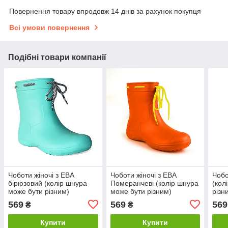
Повернення товару впродовж 14 днів за рахунок покупця
Всі умови повернення
Подібні товари компанії
Чоботи жіночі з ЕВА
Чоботи жіночі з ЕВА
Чобо
бірюзовий (колір шнура
Померанчеві (колір шнура
(кол
може бути різним)
може бути різним)
різн
569
569
569
₴
₴
Купити
Купити