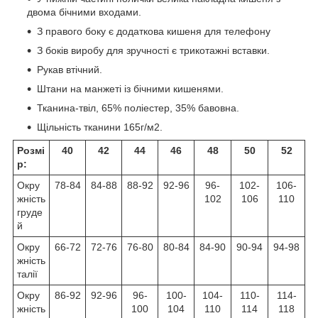
двома бічними входами.
З правого боку є додаткова кишеня для телефону
З боків виробу для зручності є трикотажні вставки.
Рукав втічний.
Штани на манжеті із бічними кишенями.
Тканина-твіл, 65% поліестер, 35% бавовна.
Щільність тканини 165г/м2.
Розмі
40
42
44
46
48
50
52
р:
Окру
78-84
84-88
88-92
92-96
96-
102-
106-
жність
102
106
110
груде
й
Окру
66-72
72-76
76-80
80-84
84-90
90-94
94-98
жність
талії
Окру
86-92
92-96
96-
100-
104-
110-
114-
жність
100
104
110
114
118