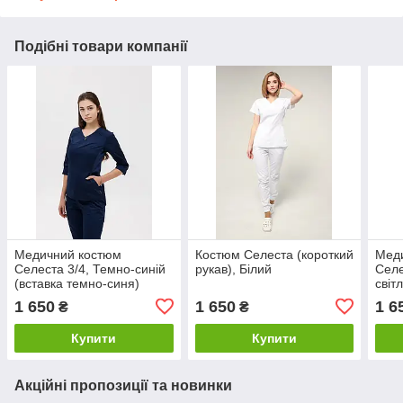
Подібні товари компанії
Медичний костюм
Костюм Селеста (короткий
Мед
Селеста 3/4, Темно-синій
рукав), Білий
Селе
(вставка темно-синя)
світ
1 650
1 650
1 6
₴
₴
Купити
Купити
Акційні пропозиції та новинки