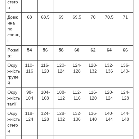
стего
н
Довж
68
68,5
69
69,5
70
70,5
71
ина
по
спинц
і
Розмі
54
56
58
60
62
64
66
р:
Окру
110-
116-
120-
124-
128-
132-
136-
жність
116
120
124
128
132
136
140-
груде
й
Окру
98-
104-
108-
112-
116-
120-
124-
жність
104
108
112
116
120
124
128
талії
Окру
118-
124-
128-
132-
136-
140-
144-
жність
124
128
132
136
140
144
148
стего
н