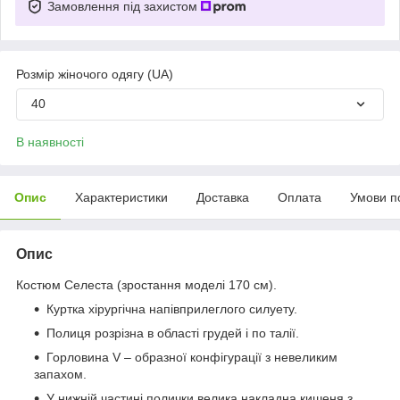
Замовлення під захистом
Розмір жіночого одягу (UA)
40
В наявності
Опис
Характеристики
Доставка
Оплата
Умови п
Опис
Костюм Селеста (зростання моделі 170 см).
Куртка хірургічна напівприлеглого силуету.
Полиця розрізна в області грудей і по талії.
Горловина V – образної конфігурації з невеликим
запахом.
У нижній частині полички велика накладна кишеня з