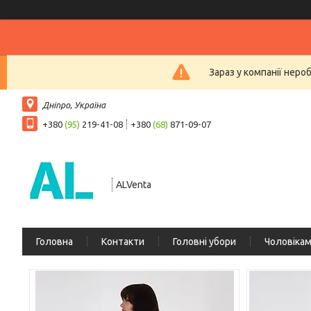
Зараз у компанії неро
Дніпро, Україна
+380
(95)
219-41-08
+380
(68)
871-09-07
ALVenta
Головна
Контакти
Головні убори
Чоловіка