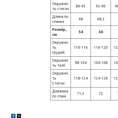
Окружніс
86-92
92-96
9
ть стегон
Длина по
68
68,5
спинке
Розмір,
54
56
см
Окружніс
ть
110-116
116-120
12
грудей
Окружніс
98-104
104-108
10
ть талії
Окружніс
ть
118-124
124-128
12
Стегон
Довжина
71,5
72
по спині