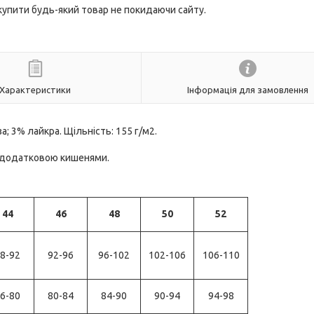
 купити будь-який товар не покидаючи сайту.
Характеристики
Інформація для замовлення
а; 3% лайкра. Щільність: 155 г/м2.
а додатковою кишенями.
44
46
48
50
52
8-92
92-96
96-102
102-106
106-110
6-80
80-84
84-90
90-94
94-98