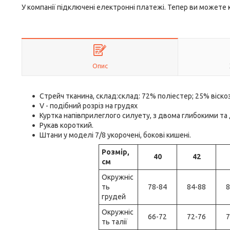
У компанії підключені електронні платежі. Тепер ви можете
Опис
Стрейч тканина, склад:склад: 72% поліестер; 25% віскоз
V - подібний розріз на грудях
Куртка напівприлеглого силуету, з двома глибокими т
Рукав короткий.
Штани у моделі 7/8 укорочені, бокові кишені.
Розмір,
40
42
см
Окружніс
ть
78-84
84-88
8
грудей
Окружніс
66-72
72-76
7
ть талії