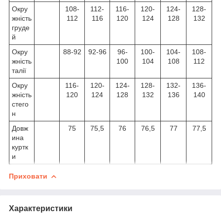
Окру
108-
112-
116-
120-
124-
128-
жність
112
116
120
124
128
132
груде
й
Окру
88-92
92-96
96-
100-
104-
108-
жність
100
104
108
112
талії
Окру
116-
120-
124-
128-
132-
136-
жність
120
124
128
132
136
140
стего
н
Довж
75
75,5
76
76,5
77
77,5
ина
куртк
и
Приховати
Характеристики