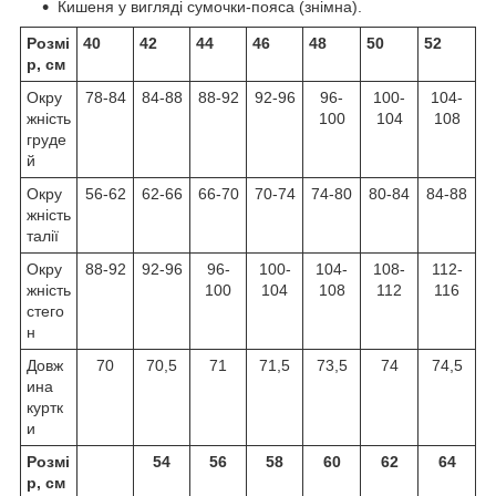
Кишеня у вигляді сумочки-пояса (знімна).
Розмі
40
42
44
46
48
50
52
р, см
Окру
78-84
84-88
88-92
92-96
96-
100-
104-
жність
100
104
108
груде
й
Окру
56-62
62-66
66-70
70-74
74-80
80-84
84-88
жність
талії
Окру
88-92
92-96
96-
100-
104-
108-
112-
жність
100
104
108
112
116
стего
н
Довж
70
70,5
71
71,5
73,5
74
74,5
ина
куртк
и
Розмі
54
56
58
60
62
64
р, см