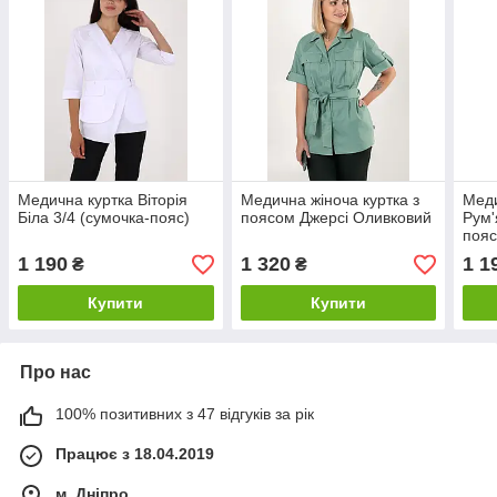
Медична куртка Віторія
Медична жіноча куртка з
Меди
Біла 3/4 (сумочка-пояс)
поясом Джерсі Оливковий
Рум'
пояс
1 190
1 320
1 1
₴
₴
Купити
Купити
Про нас
100% позитивних з 47 відгуків за рік
Працює з 18.04.2019
м. Дніпро