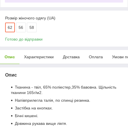
Розмір жіночого одягу (UA)
62
56
58
Готово до відправки
Опис
Характеристики
Доставка
Оплата
Умови п
Опис
Тканина - твіл, 65% поліестер,35% бавовна. Щільність
тканини 165г/м2.
Напівприлегла талія, по спинці резинка.
Застібка на кнопках.
Бічні кишені.
Довжина рукава вище ліктя.