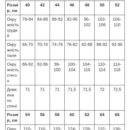
Розмі
40
42
44
46
48
50
52
р, см
Окру
78-84
84-88
88-92
92-96
96-
102-
106-
жність
102
106
110
груде
й
Окру
66-70
70-74
74-78
78-82
82-88
88-92
92-96
жність
талія
Окру
86-92
92-96
96-
100-
104-
110-
114-
жність
100
104
110
114
118
стего
н
Довж
71
71
71
71,5
71,5
72
72,5
ина
по
спині
Розмі
54
56
58
60
62
64
66
р, см
Окру
110-
116-
120-
124-
128-
132-
136-