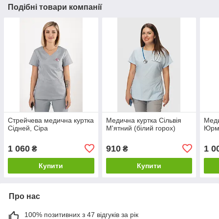
Подібні товари компанії
Стрейчева медична куртка
Медична куртка Сільвія
Меди
Сідней, Сіра
М'ятний (білий горох)
Юрм
1 060
910
1 0
₴
₴
Купити
Купити
Про нас
100% позитивних з 47 відгуків за рік