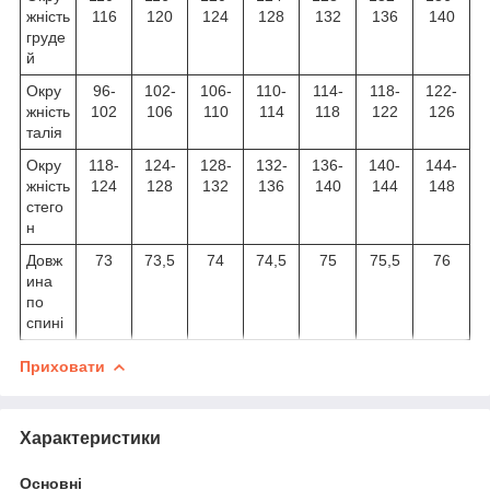
жність
116
120
124
128
132
136
140
груде
й
Окру
96-
102-
106-
110-
114-
118-
122-
жність
102
106
110
114
118
122
126
талія
Окру
118-
124-
128-
132-
136-
140-
144-
жність
124
128
132
136
140
144
148
стего
н
Довж
73
73,5
74
74,5
75
75,5
76
ина
по
спині
Приховати
Характеристики
Основні