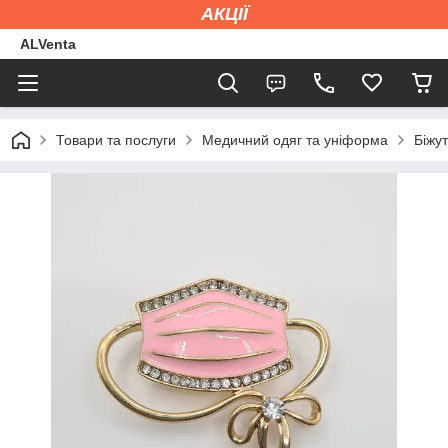
АКЦІЇ
ALVenta
Товари та послуги
Медичний одяг та уніформа
Біжут