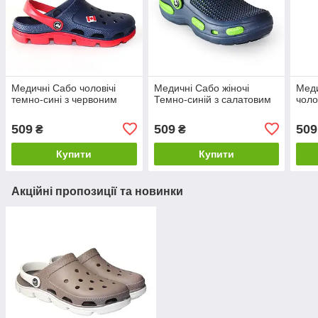
Медичні Сабо чоловічі
Медичні Сабо жіночі
Меди
темно-сині з червоним
Темно-синій з салатовим
чолов
509
509
509
₴
₴
Купити
Купити
Акційні пропозиції та новинки