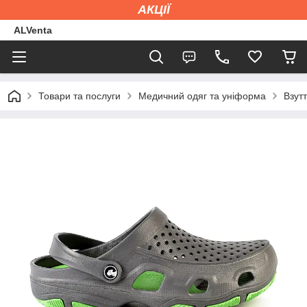
АКЦІЇ
ALVenta
Товари та послуги
Медичний одяг та уніформа
Взут