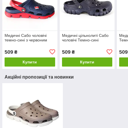
Медичні Сабо чоловічі
Медичні цільнолиті Сабо
Меди
темно-сині з червоним
чоловічі Темно-сині
Темн
509
509
509
₴
₴
Купити
Купити
Акційні пропозиції та новинки