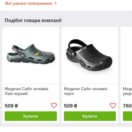
Всі умови повернення
Подібні товари компанії
Медичні Сабо чоловічі
Медичні Сабо чоловічі
Меди
Хакі-чорний
чорні
укор
509
509
760
₴
₴
Купити
Купити