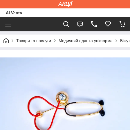
АКЦІЇ
ALVenta
Товари та послуги
Медичний одяг та уніформа
Біжут