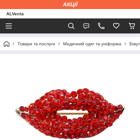
АКЦІЇ
ALVenta
Товари та послуги
Медичний одяг та уніформа
Біжут