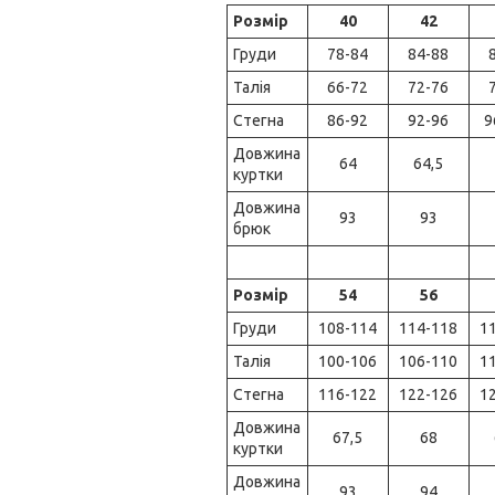
Розмір
40
42
Груди
78-84
84-88
Талія
66-72
72-76
Стегна
86-92
92-96
9
Довжина
64
64,5
куртки
Довжина
93
93
брюк
Розмір
54
56
Груди
108-114
114-118
1
Талія
100-106
106-110
1
Стегна
116-122
122-126
1
Довжина
67,5
68
куртки
Довжина
93
94