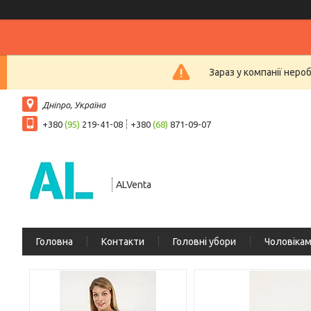
Зараз у компанії неро
Дніпро, Україна
+380
(95)
219-41-08
+380
(68)
871-09-07
ALVenta
Головна
Контакти
Головні убори
Чоловіка