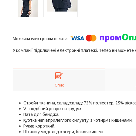
У компанії підключені електронні платежі. Тепер ви можете
Опис
Стрейч тканина, склад:склад: 72% поліестер; 25% віскоз
V - подібний розріз на грудях
Пата для бейджа.
Куртка напівприлеглого силуету, з чотирма кишенями.
Рукав короткий.
Штани у моделі джогери, бокові кишені.