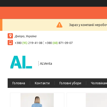
Зараз у компанії нероб
Дніпро, Україна
+380
(95)
219-41-08
+380
(68)
871-09-07
ALVenta
Головна
Контакти
Головні убори
Чоловіка