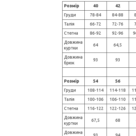
Розмір
40
42
Груди
78-84
84-88
Талія
66-72
72-76
Стегна
86-92
92-96
9
Довжина
64
64,5
куртки
Довжина
93
93
брюк
Розмір
54
56
Груди
108-114
114-118
1
Талія
100-106
106-110
1
Стегна
116-122
122-126
1
Довжина
67,5
68
куртки
Довжина
93
94