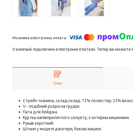
У компанії підключені електронні платежі. Тепер ви можете
Опис
Стрейч тканина, склад:склад: 72% поліестер; 25% віскоз
V - подібний розріз на грудях
Пата для бейджа.
Куртка напівприлеглого силуету, з чотирма кишенями.
Рукав короткий.
Штани у моделі джогери, бокові кишені.