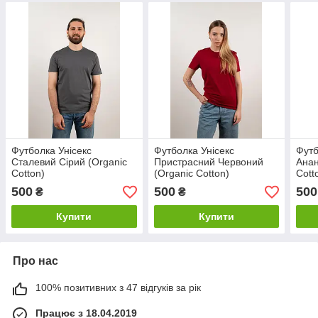
Футболка Унісекс
Футболка Унісекс
Футб
Сталевий Сірий (Organic
Пристрасний Червоний
Анан
Cotton)
(Organic Cotton)
Cott
500
500
500
₴
₴
Купити
Купити
Про нас
100% позитивних з 47 відгуків за рік
Працює з 18.04.2019