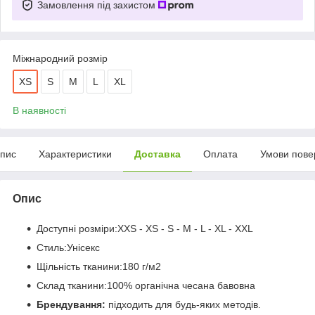
Замовлення під захистом
Міжнародний розмір
XS
S
M
L
XL
В наявності
пис
Характеристики
Доставка
Оплата
Умови пове
Опис
Доступні розміри:XXS - XS - S - M - L - XL - XXL
Стиль:Унісекс
Щільність тканини:180 г/м2
Склад тканини:100% органічна чесана бавовна
Брендування:
підходить для будь-яких методів.