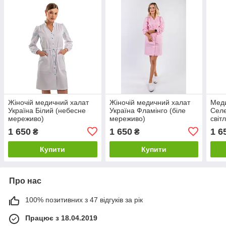
Жіночій медичний халат
Жіночій медичний халат
Мед
Україна Білий (небесне
Україна Фламінго (біле
Селе
мереживо)
мереживо)
світ
1 650
1 650
1 6
₴
₴
Купити
Купити
Про нас
100% позитивних з 47 відгуків за рік
Працює з 18.04.2019