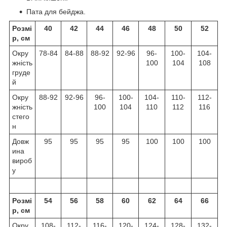
Пата для бейджа.
Розмі
40
42
44
46
48
50
52
р, см
Окру
78-84
84-88
88-92
92-96
96-
100-
104-
жність
100
104
108
груде
й
Окру
88-92
92-96
96-
100-
104-
110-
112-
жність
100
104
110
112
116
стего
н
Довж
95
95
95
95
100
100
100
ина
вироб
у
Розмі
54
56
58
60
62
64
66
р, см
Окру
108-
112-
116-
120-
124-
128-
132-