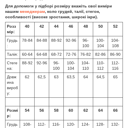
Для допомоги у підборі розміру вкажіть свої виміри
нашим
менеджерам
, коло грудей, талії, стегон,
особливості (високе зростання, широкі ікри).
Розз
40
42
44
46
48
50
52
мір:
Грудь
78-84
84-88
88-92
92-96
96-
100-
104-
:
100
104
108
Талія:
60-64
64-68
68-72
72-76
76-82
82-86
86-90
Стеге
88-92
92-96
96-
100-
104-
110-
112-
на:
100
104
110
112
116
Довж
62
62,5
63
63,5
64
64,5
65
ина
вироб
у:
Розмі
54
56
58
60
62
64
66
р:
Грудь
108-
112-
116-
120-
124-
128-
132-