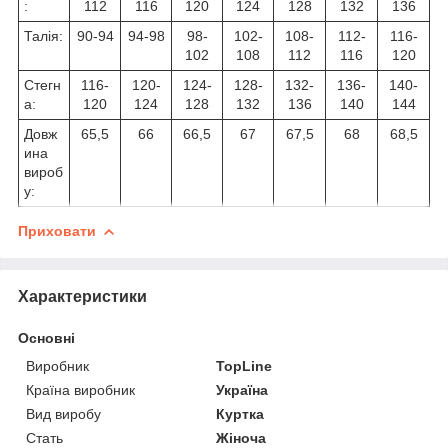
:
112
116
120
124
128
132
136
Талія:
90-94
94-98
98-
102-
108-
112-
116-
102
108
112
116
120
Стегн
116-
120-
124-
128-
132-
136-
140-
а:
120
124
128
132
136
140
144
Довж
65,5
66
66,5
67
67,5
68
68,5
ина
вироб
у:
Приховати
Характеристики
Основні
Виробник
TopLine
Країна виробник
Україна
Вид виробу
Куртка
Стать
Жіноча