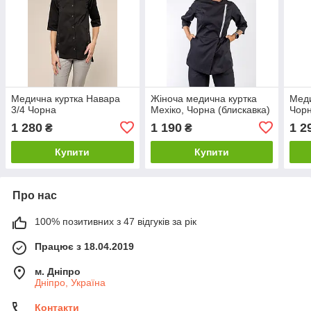
Медична куртка Навара
Жіноча медична куртка
Меди
3/4 Чорна
Мехіко, Чорна (блискавка)
Чорн
1 280
1 190
1 2
₴
₴
Купити
Купити
Про нас
100% позитивних з 47 відгуків за рік
Працює з 18.04.2019
м. Дніпро
Дніпро, Україна
Контакти