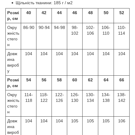
Щільність тканини: 185 г / м2
Розмі
40
42
44
46
48
50
52
р, см
Окру
86-90
90-94
94-98
98-
102-
106-
110-
жність
102
106
110
114
стего
н
Довж
104
104
104
104
104
104
104
ина
вироб
у
Розмі
54
56
58
60
62
64
66
р, см
Окру
114-
118-
122-
126-
130-
134-
138-
жність
118
122
126
130
134
138
142
стего
н
Довж
104
104
104
105
105
105
106
ина
вироб