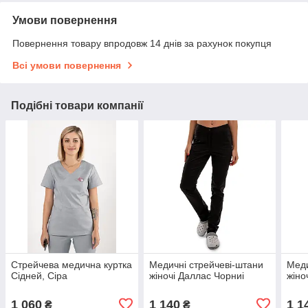
Умови повернення
Повернення товару впродовж 14 днів за рахунок покупця
Всі умови повернення
Подібні товари компанії
Стрейчева медична куртка
Медичні стрейчеві-штани
Меди
Сідней, Сіра
жіночі Даллас Чорниі
жіно
1 060
1 140
1 1
₴
₴