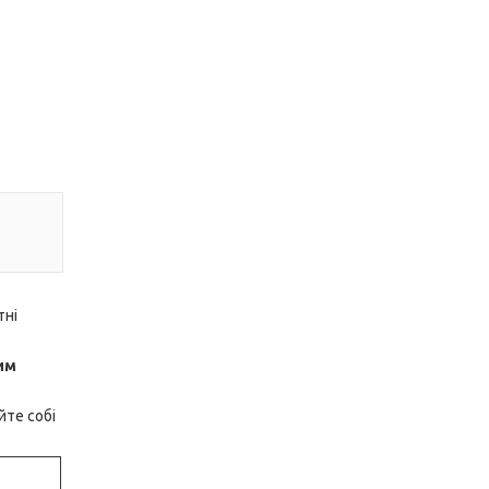
тні
им
йте собі