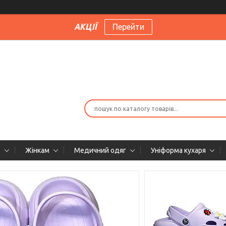
АКЦІЇ
Перейти
м
Жінкам
Медичний одяг
Уніформа кухаря