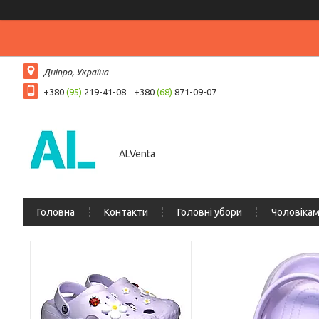
Дніпро, Україна
+380
(95)
219-41-08
+380
(68)
871-09-07
ALVenta
Головна
Контакти
Головні убори
Чоловіка