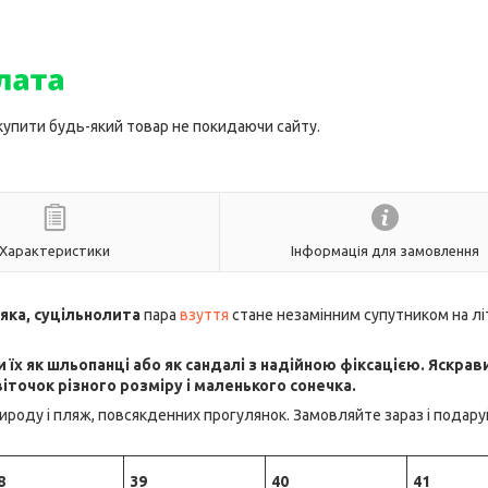
 купити будь-який товар не покидаючи сайту.
Характеристики
Інформація для замовлення
'яка, суцільнолита
пара
взуття
стане незамінним супутником на лі
їх як шльопанці або як сандалі з надійною фіксацією. Яскрав
іточок різного розміру і маленького сонечка.
ироду і пляж, повсякденних прогулянок. Замовляйте зараз і подару
8
39
40
41