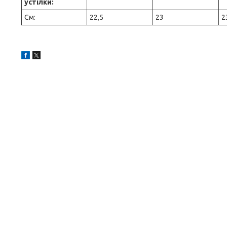
устілки:
См:
22,5
23
2