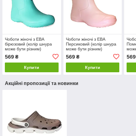
Чоботи жіночі з ЕВА
Чоботи жіночі з ЕВА
Чобо
бірюзовий (колір шнура
Персиковий (колір шнура
Поме
може бути різним)
може бути різним)
може
569
569
569
₴
₴
Купити
Купити
Акційні пропозиції та новинки