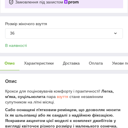
Замовлення під захистом
Розмір жіночого взуття
36
В наявності
Опис
Характеристики
Доставка
Оплата
Умови п
Опис
Крокси для поціновувачів комфорту і практичності!
Легка,
м'яка, суцільнолита
пара
взуття
стане незамінним
супутником на літні місяці.
Сабо оснащені п'ятковим ремінцем, що дозволяє носити
їх як шльопанці або як сандалі з надійною фіксацією.
Яскравим акцентом цієї моделі є комплект джибітсів у
вигляді квіточок різного розміру і маленького сонечка.