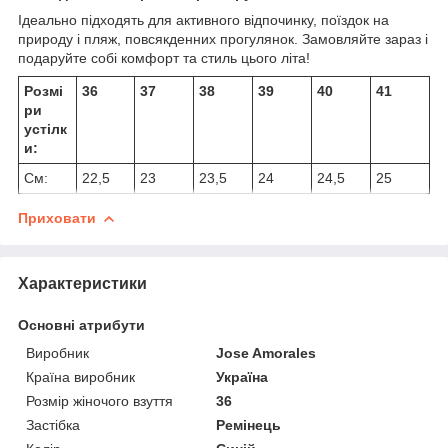
Ідеально підходять для активного відпочинку, поїздок на
природу і пляж, повсякденних прогулянок. Замовляйте зараз і
подаруйте собі комфорт та стиль цього літа!
Розмі
36
37
38
39
40
41
ри
устілк
и:
См:
22,5
23
23,5
24
24,5
25
Приховати
Характеристики
Основні атрибути
Виробник
Jose Amorales
Країна виробник
Україна
Розмір жіночого взуття
36
Застібка
Ремінець