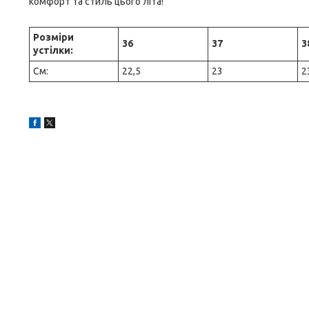
комфорт та стиль цього літа!
Розміри
36
37
3
устілки:
См:
22,5
23
2