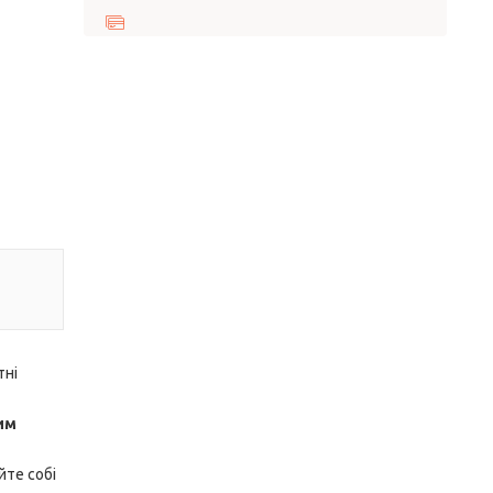
тні
им
йте собі