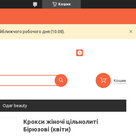
Кошик
йближчого робочого дня (10.08).
Кошик
Одяг beauty
Крокси жіночі цільнолиті
Бірюзові (квіти)