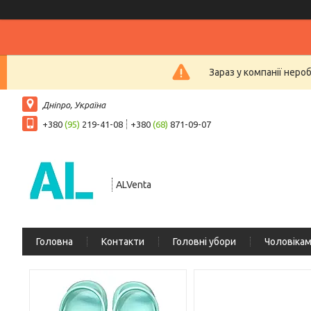
Зараз у компанії неро
Дніпро, Україна
+380
(95)
219-41-08
+380
(68)
871-09-07
ALVenta
Головна
Контакти
Головні убори
Чоловіка