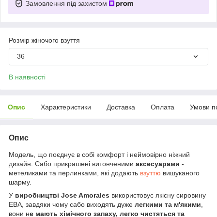
Замовлення під захистом
Розмір жіночого взуття
36
В наявності
Опис
Характеристики
Доставка
Оплата
Умови п
Опис
Модель, що поєднує в собі комфорт і неймовірно ніжний
дизайн. Сабо прикрашені витонченими
аксесуарами
-
метеликами та перлинками, які додають
взуттю
вишуканого
шарму.
У
виробництві Jose Amorales
використовує якісну сировину
ЕВА, завдяки чому сабо виходять дуже
легкими та м'якими
,
вони н
е мають хімічного запаху, легко чистяться та