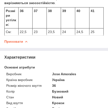
вирізняються зносостійкістю
.
Розмі
36
37
38
39
40
41
ри
устілк
и:
См:
22,5
23
23,5
24
24,5
25
Приховати
Характеристики
Основні атрибути
Виробник
Jose Amorales
Країна виробник
Україна
Розмір жіночого взуття
36
Колір
Бузковий
Стан
Новий
Вид взуття
Крокси