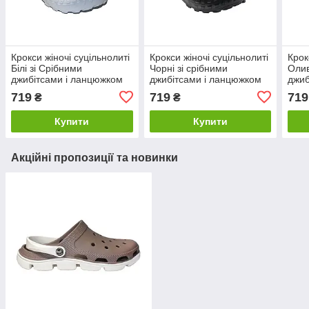
Крокси жіночі суцільнолиті
Крокси жіночі суцільнолиті
Крок
Білі зі Срібними
Чорні зі срібними
Олив
джибітсами і ланцюжком
джибітсами і ланцюжком
джиб
719
719
719
₴
₴
Купити
Купити
Акційні пропозиції та новинки