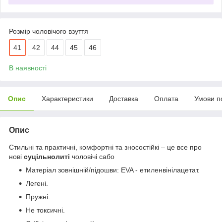
Розмір чоловічого взуття
41
42
44
45
46
В наявності
Опис
Характеристики
Доставка
Оплата
Умови п
Опис
Стильні та практичні, комфортні та зносостійкі – це все про
нові
суцільнолиті
чоловічі сабо
Матеріал зовнішній/підошви: EVA - етиленвінілацетат.
Легені.
Пружні.
Не токсичні.