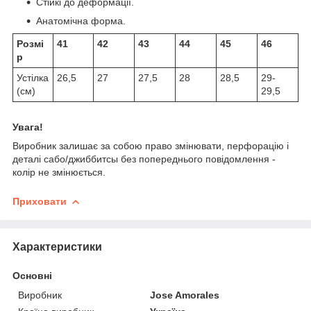
Стійкі до деформації.
Анатомічна форма.
Розмі
41
42
43
44
45
46
р
Устілка
26,5
27
27,5
28
28,5
29-
(см)
29,5
Увага!
Виробник залишає за собою право змінювати, перфорацію і
деталі сабо/джиббитсы без попереднього повідомлення -
колір не змінюється.
Приховати
Характеристики
Основні
Виробник
Jose Amorales