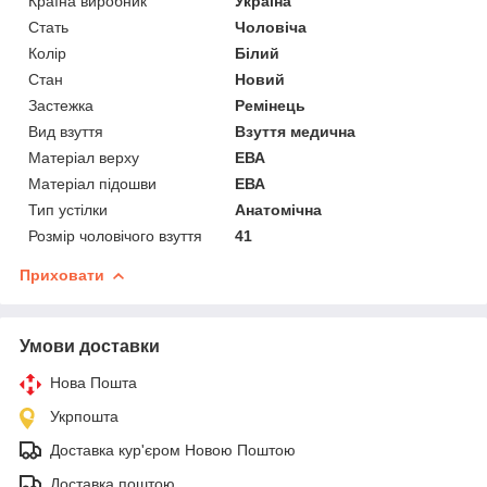
Країна виробник
Україна
Стать
Чоловіча
Колір
Білий
Стан
Новий
Застежка
Ремінець
Вид взуття
Взуття медична
Матеріал верху
ЕВА
Матеріал підошви
ЕВА
Тип устілки
Анатомічна
Розмір чоловічого взуття
41
Приховати
Умови доставки
Нова Пошта
Укрпошта
Доставка кур'єром Новою Поштою
Доставка поштою