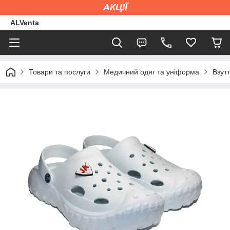
АКЦІЇ
ALVenta
Товари та послуги
Медичний одяг та уніформа
Взут