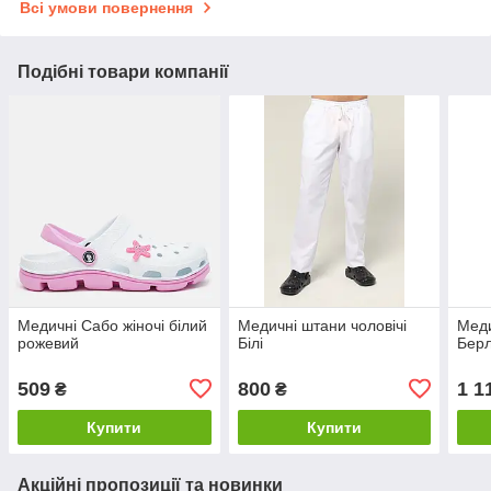
Всі умови повернення
Подібні товари компанії
Медичні Сабо жіночі білий
Медичні штани чоловічі
Меди
рожевий
Білі
Берл
509
800
1 1
₴
₴
Купити
Купити
Акційні пропозиції та новинки