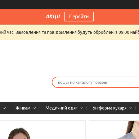
АКЦІЇ
Перейти
очий час. Замовлення та повідомлення будуть оброблені з 09:00 най
м
Жінкам
Медичний одяг
Уніформа кухаря