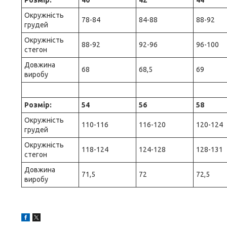
Розмір:
40
42
44
Окружність
78-84
84-88
88-92
грудей
Окружність
88-92
92-96
96-100
стегон
Довжина
68
68,5
69
виробу
Розмір:
54
56
58
Окружність
110-116
116-120
120-124
грудей
Окружність
118-124
124-128
128-131
стегон
Довжина
71,5
72
72,5
виробу