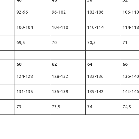
46
48
50
52
92-96
96-102
102-106
106-110
100-104
104-110
110-114
114-118
69,5
70
70,5
71
60
62
64
66
124-128
128-132
132-136
136-140
131-135
135-139
139-142
142-146
73
73,5
74
74,5