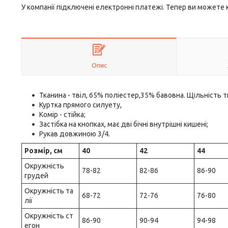
У компанії підключені електронні платежі. Тепер ви можете
Опис
Тканина - твіл, 65% поліестер,35% бавовна. Щільність т
Куртка прямого силуету,
Комір - стійка;
Застібка на кнопках, має дві бічні внутрішні кишені;
Рукав довжиною 3/4.
Розмір, см
40
42
44
Окружність
78-82
82-86
86-90
грудей
Окружність та
68-72
72-76
76-80
лії
Окружність ст
86-90
90-94
94-98
егон