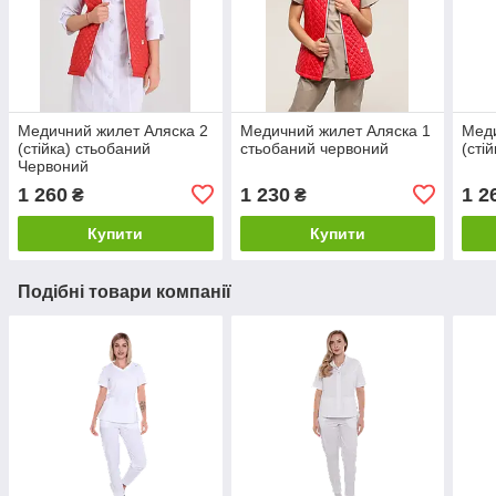
Медичний жилет Аляска 2
Медичний жилет Аляска 1
Меди
(стійка) стьобаний
стьобаний червоний
(сті
Червоний
1 260
1 230
1 2
₴
₴
Купити
Купити
Подібні товари компанії