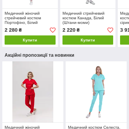
Медичний жіночий
Медичний стрейчевий
Меди
стрейчевий костюм
костюм Канада, Білий
кост
Портофіно, Білий
(Штани-моми)
сіри
2 280
2 220
3 9
₴
₴
Купити
Купити
Акційні пропозиції та новинки
Медичний жіночий
Медичний костюм Селеста,