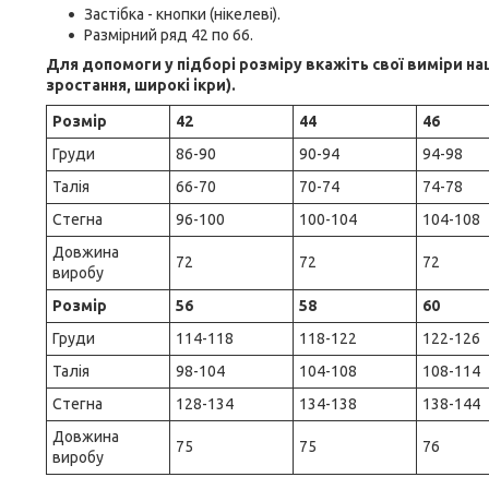
Застібка - кнопки (нікелеві).
Размірний ряд 42 по 66.
Для допомоги у підборі розміру вкажіть свої виміри н
зростання, широкі ікри).
Розмір
42
44
46
Груди
86-90
90-94
94-98
Талія
66-70
70-74
74-78
Стегна
96-100
100-104
104-108
Довжина
72
72
72
виробу
Розмір
56
58
60
Груди
114-118
118-122
122-126
Талія
98-104
104-108
108-114
Стегна
128-134
134-138
138-144
Довжина
75
75
76
виробу