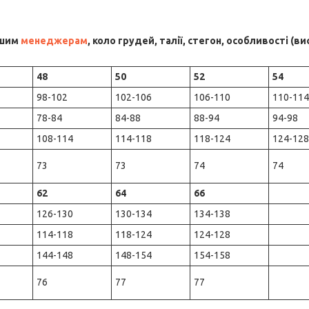
ашим
менеджерам
, коло грудей, талії, стегон, особливості (в
48
50
52
54
98-102
102-106
106-110
110-114
78-84
84-88
88-94
94-98
108-114
114-118
118-124
124-128
73
73
74
74
62
64
66
126-130
130-134
134-138
114-118
118-124
124-128
144-148
148-154
154-158
76
77
77