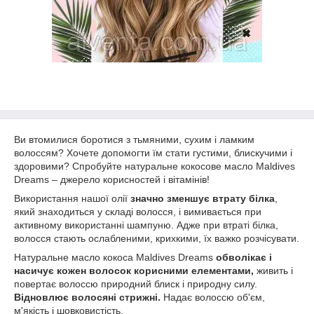
Ви втомилися боротися з тьмяними, сухим і ламким
волоссям? Хочете допомогти їм стати густими, блискучими і
здоровими? Спробуйте натуральне кокосове масло Maldives
Dreams – джерело корисностей і вітамінів!
Використання нашої олії
значно зменшує втрату білка
,
який знаходиться у складі волосся, і вимивається при
активному використанні шампуню. Адже при втраті білка,
волосся стають ослабленими, крихкими, їх важко розчісувати.
Натуральне масло кокоса Maldives Dreams
обволікає і
насичує кожен волосок корисними елементами,
живить і
повертає волоссю природний блиск і природну силу.
Відновлює волосяні стрижні.
Надає волоссю об'єм,
м'якість і шовковистість.