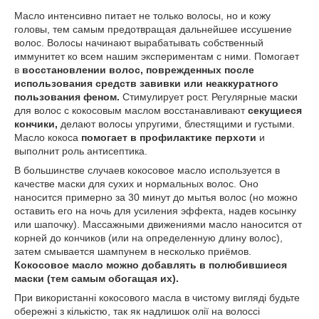
Масло интенсивно питает не только волосы, но и кожу
головы, тем самым предотвращая дальнейшее иссушение
волос. Волосы начинают вырабатывать собственный
иммунитет ко всем нашим экспериментам с ними. Помогает
в
восстановлении волос, поврежденных после
использования средств завивки или неаккуратного
пользования феном.
Стимулирует рост. Регулярные маски
для волос с кокосовым маслом восстанавливают
секущиеся
кончики,
делают волосы упругими, блестящими и густыми.
Масло кокоса
помогает в профилактике перхоти
и
выполнит роль антисептика.
В большинстве случаев кокосовое масло используется в
качестве маски для сухих и нормальных волос. Оно
наносится примерно за 30 минут до мытья волос (но можно
оставить его на ночь для усиления эффекта, надев косынку
или шапочку). Массажными движениями масло наносится от
корней до кончиков (или на определенную длину волос),
затем смывается шампунем в несколько приёмов.
Кокосовое масло можно добавлять в полюбившиеся
маски (тем самым обогащая их).
При використанні кокосового масла в чистому вигляді будьте
обережні з кількістю, так як надлишок олії на волоссі