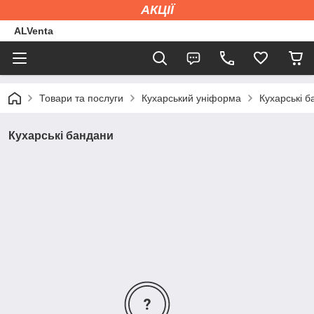
АКЦІЇ
ALVenta
Товари та послуги
Кухарський уніформа
Кухарські 
Кухарські бандани