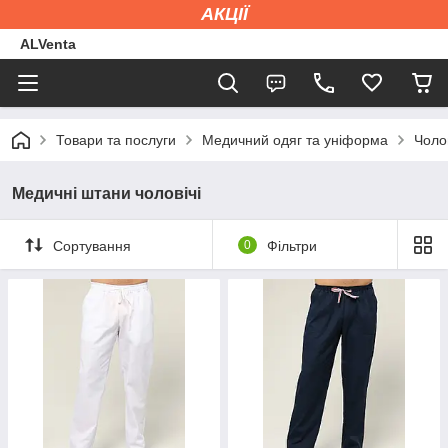
АКЦІЇ
ALVenta
Товари та послуги
Медичний одяг та уніформа
Чоло
Медичні штани чоловічі
Сортування
0
Фільтри