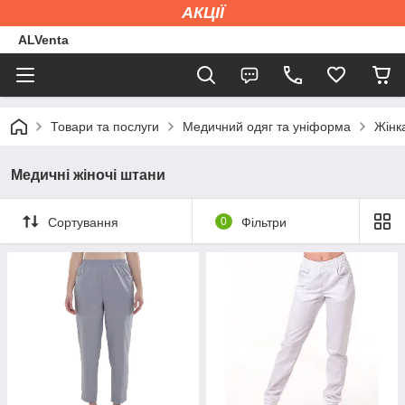
АКЦІЇ
ALVenta
Товари та послуги
Медичний одяг та уніформа
Жінк
Медичні жіночі штани
Сортування
0
Фільтри