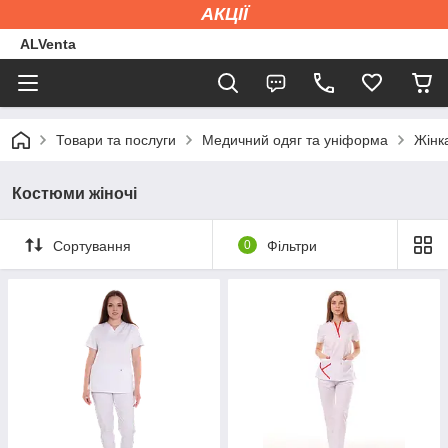
АКЦІЇ
ALVenta
Товари та послуги
Медичний одяг та уніформа
Жінк
Костюми жіночі
Сортування
0
Фільтри