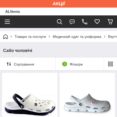
АКЦІЇ
ALVenta
Товари та послуги
Медичний одяг та уніформа
Взут
Сабо чоловічі
Сортування
0
Фільтри